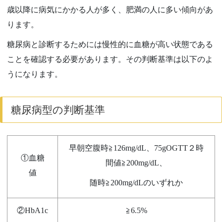
歳以降に病気にかかる人が多く、肥満の人に多い傾向があ
ります。
糖尿病と診断するためには慢性的に血糖が高い状態である
ことを確認する必要があります。その判断基準は以下のよ
うになります。
糖尿病型の判断基準
早朝空腹時≧126mg/dL、75gOGTT２時
①血糖
間値≧200mg/dL、
値
随時≧200mg/dLのいずれか
②HbA1c
≧6.5%