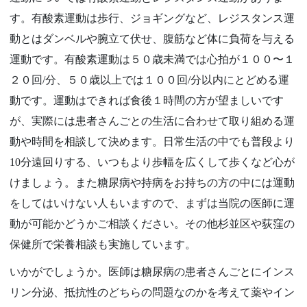
す。有酸素運動は歩行、ジョギングなど、レジスタンス運
動とはダンベルや腕立て伏せ、腹筋など体に負荷を与える
運動です。有酸素運動は５０歳未満では心拍が１００〜１
２０回/分、５０歳以上では１００回/分以内にとどめる運
動です。運動はできれば食後１時間の方が望ましいです
が、実際には患者さんごとの生活に合わせて取り組める運
動や時間を相談して決めます。日常生活の中でも普段より
10分遠回りする、いつもより歩幅を広くして歩くなど心が
けましょう。また糖尿病や持病をお持ちの方の中には運動
をしてはいけない人もいますので、まずは当院の医師に運
動が可能かどうかご相談ください。その他杉並区や荻窪の
保健所で栄養相談も実施しています。
いかがでしょうか。医師は糖尿病の患者さんごとにインス
リン分泌、抵抗性のどちらの問題なのかを考えて薬やイン