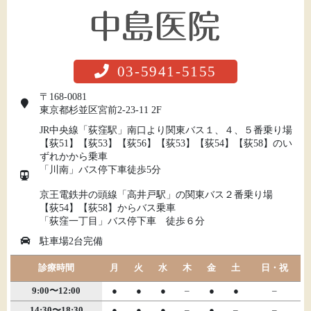
03-5941-5155
〒168-0081
東京都杉並区宮前2-23-11 2F
JR中央線「荻窪駅」南口より関東バス１、４、５番乗り場
【荻51】【荻53】【荻56】【荻53】【荻54】【荻58】のい
ずれかから乗車
「川南」バス停下車徒歩5分
京王電鉄井の頭線「高井戸駅」の関東バス２番乗り場
【荻54】【荻58】からバス乗車
「荻窪一丁目」バス停下車 徒歩６分
駐車場2台完備
診療時間
月
火
水
木
金
土
日・祝
9:00〜12:00
●
●
●
–
●
●
–
14:30〜18:30
●
●
●
–
●
–
–