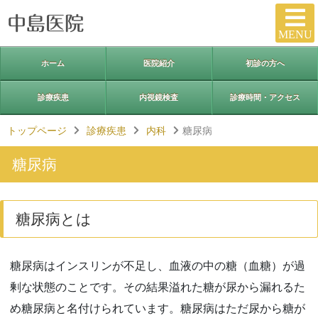
MENU
ホーム
医院紹介
初診の方へ
診療疾患
内視鏡検査
診療時間・アクセス
トップページ
診療疾患
内科
糖尿病
糖尿病
糖尿病とは
糖尿病はインスリンが不足し、血液の中の糖（血糖）が過
剰な状態のことです。その結果溢れた糖が尿から漏れるた
め糖尿病と名付けられています。糖尿病はただ尿から糖が