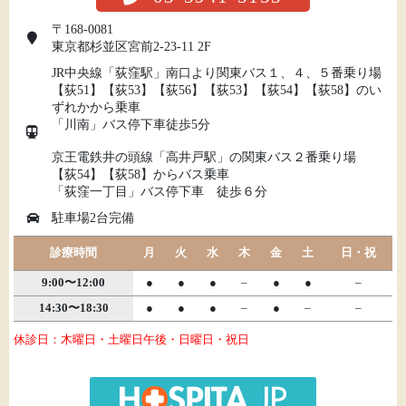
〒168-0081
東京都杉並区宮前2-23-11 2F
JR中央線「荻窪駅」南口より関東バス１、４、５番乗り場
【荻51】【荻53】【荻56】【荻53】【荻54】【荻58】のい
ずれかから乗車
「川南」バス停下車徒歩5分
京王電鉄井の頭線「高井戸駅」の関東バス２番乗り場
【荻54】【荻58】からバス乗車
「荻窪一丁目」バス停下車 徒歩６分
駐車場2台完備
診療時間
月
火
水
木
金
土
日・祝
9:00〜12:00
●
●
●
–
●
●
–
14:30〜18:30
●
●
●
–
●
–
–
休診日：木曜日・土曜日午後・日曜日・祝日