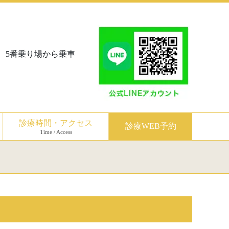
、5番乗り場から乗車
診療時間・アクセス
診療WEB予約
Time / Access