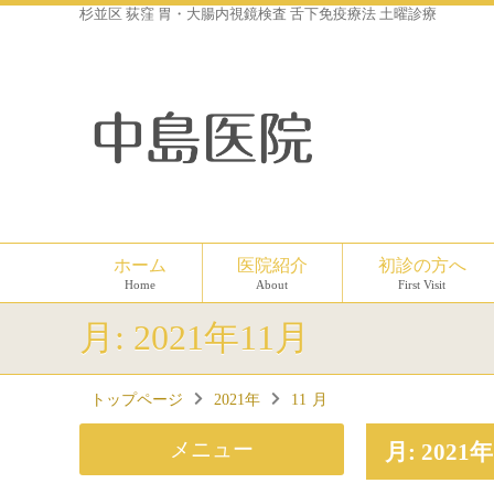
杉並区 荻窪 胃・大腸内視鏡検査 舌下免疫療法 土曜診療
ホーム
医院紹介
初診の方へ
Home
About
First Visit
月:
2021年11月
トップページ
2021年
11
月
メニュー
月:
2021