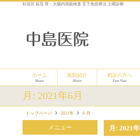
杉並区 荻窪 胃・大腸内視鏡検査 舌下免疫療法 土曜診療
ホーム
医院紹介
初診の方へ
Home
About
First Visit
月:
2021年6月
トップページ
2021年
6
月
メニュー
月:
2021