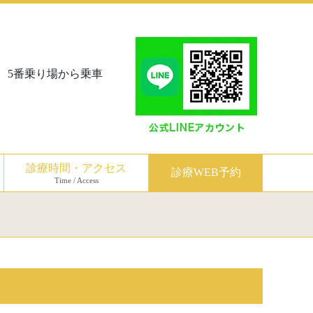
、5番乗り場から乗車
診療時間・アクセス
診療WEB予約
Time / Access