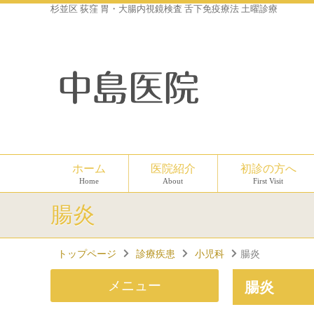
杉並区 荻窪 胃・大腸内視鏡検査 舌下免疫療法 土曜診療
ホーム
医院紹介
初診の方へ
Home
About
First Visit
腸炎
トップページ
診療疾患
小児科
腸炎
メニュー
腸炎