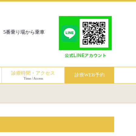
、5番乗り場から乗車
診療時間・アクセス
診療WEB予約
Time / Access