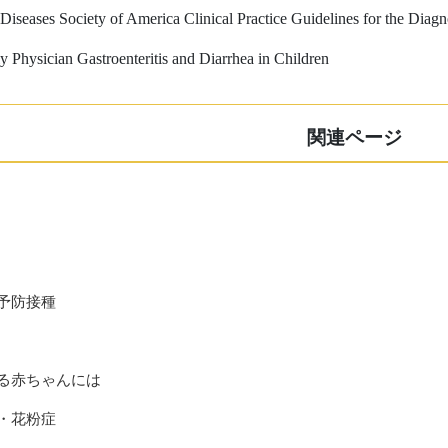
 Diseases Society of America Clinical Practice Guidelines for the Diag
 Physician Gastroenteritis and Diarrhea in Children
関連ページ
予防接種
る赤ちゃんには
・花粉症