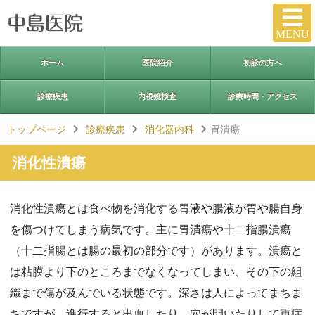
MENU
ホーム
医院紹介
初診の方へ
診療疾患
内視鏡検査
診療時間・アクセス
トップページ
診療疾患
消化器内科
胃潰瘍
消化性潰瘍
消化性潰瘍とは食べ物を消化する胃液や腸液が胃や腸自身
を傷つけてしまう病気です。主に胃潰瘍や十二指腸潰瘍
（十二指腸とは腸の最初の部分です）があります。潰瘍と
は粘膜より下のところまでなくなってしまい、その下の組
織まで傷が及んでいる状態です。深さは人によってまちま
ちですが、進行すると出血したり、穴が開いたりして重症