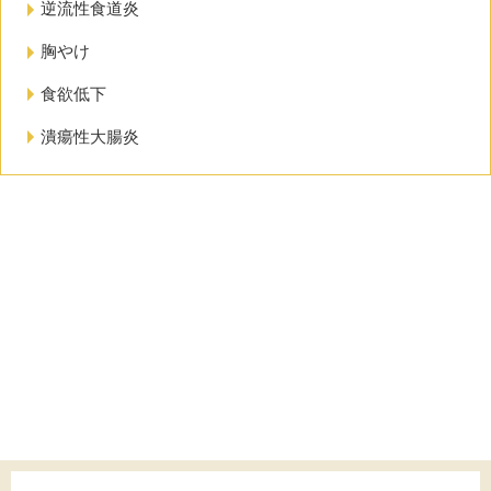
逆流性食道炎
胸やけ
食欲低下
潰瘍性大腸炎