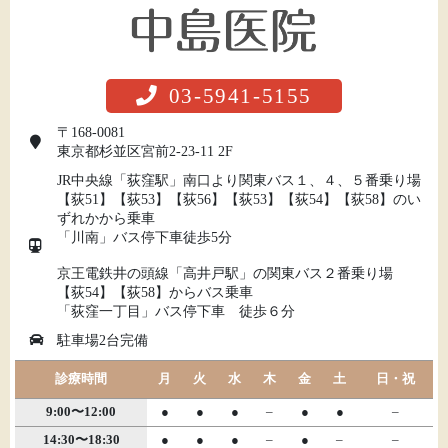
03-5941-5155
〒168-0081
東京都杉並区宮前2-23-11 2F
JR中央線「荻窪駅」南口より関東バス１、４、５番乗り場
【荻51】【荻53】【荻56】【荻53】【荻54】【荻58】のい
ずれかから乗車
「川南」バス停下車徒歩5分
京王電鉄井の頭線「高井戸駅」の関東バス２番乗り場
【荻54】【荻58】からバス乗車
「荻窪一丁目」バス停下車 徒歩６分
駐車場2台完備
診療時間
月
火
水
木
金
土
日・祝
9:00〜12:00
●
●
●
–
●
●
–
14:30〜18:30
●
●
●
–
●
–
–