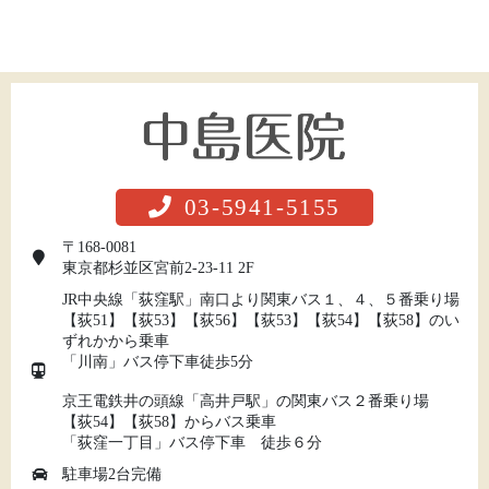
03-5941-5155
〒168-0081
東京都杉並区宮前2-23-11 2F
JR中央線「荻窪駅」南口より関東バス１、４、５番乗り場
【荻51】【荻53】【荻56】【荻53】【荻54】【荻58】のい
ずれかから乗車
「川南」バス停下車徒歩5分
京王電鉄井の頭線「高井戸駅」の関東バス２番乗り場
【荻54】【荻58】からバス乗車
「荻窪一丁目」バス停下車 徒歩６分
駐車場2台完備