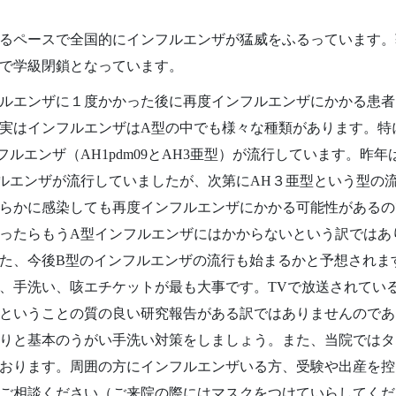
るペースで全国的にインフルエンザが猛威をふるっています。
で学級閉鎖となっています。
ルエンザに１度かかった後に再度インフルエンザにかかる患者
実はインフルエンザはA型の中でも様々な種類があります。特
フルエンザ（AH1pdm09とAH3亜型）が流行しています。昨年は
ルエンザが流行していましたが、次第にAH３亜型という型の
らかに感染しても再度インフルエンザにかかる可能性があるの
ったらもうA型インフルエンザにはかからないという訳ではあ
た、今後B型のインフルエンザの流行も始まるかと予想されま
、手洗い、咳エチケットが最も大事です。TVで放送されてい
ということの質の良い研究報告がある訳ではありませんのであ
りと基本のうがい手洗い対策をしましょう。また、当院ではタ
おります。周囲の方にインフルエンザいる方、受験や出産を控
ご相談ください（ご来院の際にはマスクをつけていらしてくだ