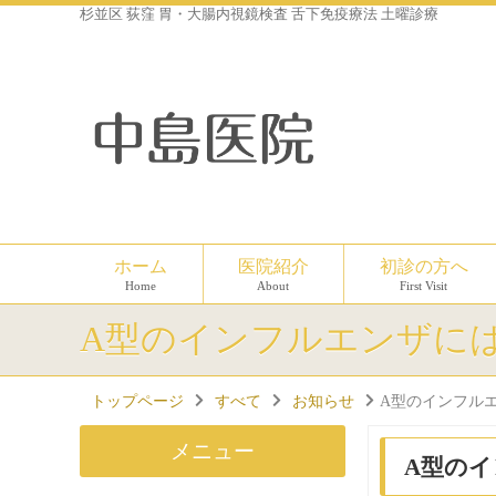
杉並区 荻窪 胃・大腸内視鏡検査 舌下免疫療法 土曜診療
ホーム
医院紹介
初診の方へ
Home
About
First Visit
A型のインフルエンザに
トップページ
すべて
お知らせ
A型のインフル
メニュー
A型の