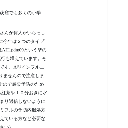
荻窪でも多くの小学
さんが何人かいらっし
に今年は２つのタイプ
AH1pdm09という型の
流行も増えています。そ
です。A型インフルエ
りませんので注意しま
すので感染予防のため
る紅茶や１０分おきに水
まり過信しないように
ミフルの予防内服処方
えている方など必要な
さい）。