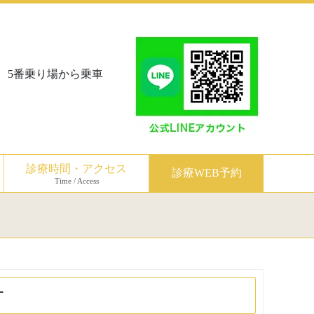
、5番乗り場から乗車
診療時間・アクセス
診療WEB予約
Time / Access
す