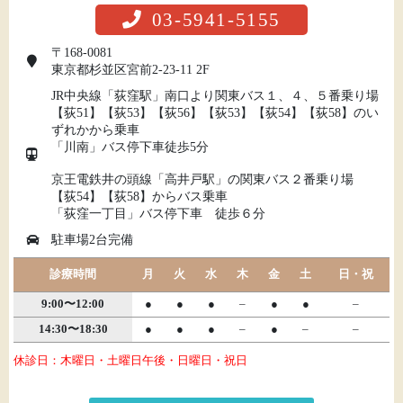
03-5941-5155
〒168-0081
東京都杉並区宮前2-23-11 2F
JR中央線「荻窪駅」南口より関東バス１、４、５番乗り場
【荻51】【荻53】【荻56】【荻53】【荻54】【荻58】のい
ずれかから乗車
「川南」バス停下車徒歩5分
京王電鉄井の頭線「高井戸駅」の関東バス２番乗り場
【荻54】【荻58】からバス乗車
「荻窪一丁目」バス停下車 徒歩６分
駐車場2台完備
診療時間
月
火
水
木
金
土
日・祝
9:00〜12:00
●
●
●
–
●
●
–
14:30〜18:30
●
●
●
–
●
–
–
休診日：木曜日・土曜日午後・日曜日・祝日