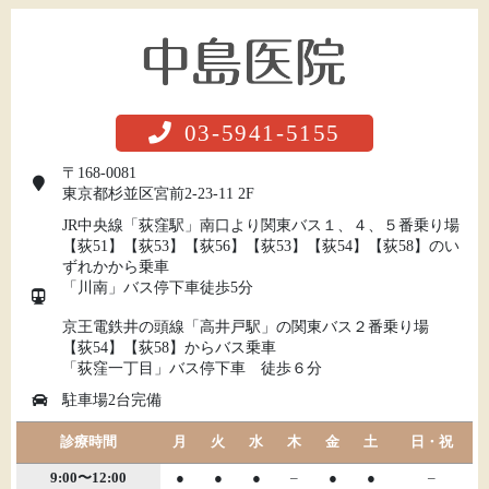
03-5941-5155
〒168-0081
東京都杉並区宮前2-23-11 2F
JR中央線「荻窪駅」南口より関東バス１、４、５番乗り場
【荻51】【荻53】【荻56】【荻53】【荻54】【荻58】のい
ずれかから乗車
「川南」バス停下車徒歩5分
京王電鉄井の頭線「高井戸駅」の関東バス２番乗り場
【荻54】【荻58】からバス乗車
「荻窪一丁目」バス停下車 徒歩６分
駐車場2台完備
診療時間
月
火
水
木
金
土
日・祝
9:00〜12:00
●
●
●
–
●
●
–