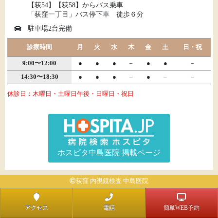
【荻54】【荻58】からバス乗車
「荻窪一丁目」バス停下車 徒歩６分
駐車場2台完備
診療時間
月
火
水
木
金
土
日・祝
9:00〜12:00
●
●
●
–
●
●
–
14:30〜18:30
●
●
●
–
●
–
–
休診日：木曜日・土曜日午後・日曜日・祝日
ホスピタ中島医院 掲載ページ
荻窪 内視鏡検査 中島医院
アクセス
電話
簡単WEB予約