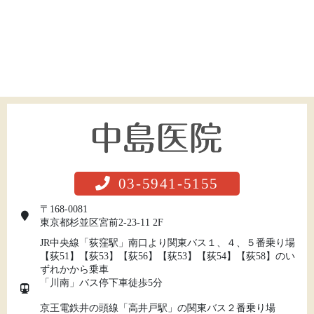
03-5941-5155
〒168-0081
東京都杉並区宮前2-23-11 2F
JR中央線「荻窪駅」南口より関東バス１、４、５番乗り場
【荻51】【荻53】【荻56】【荻53】【荻54】【荻58】のい
ずれかから乗車
「川南」バス停下車徒歩5分
京王電鉄井の頭線「高井戸駅」の関東バス２番乗り場