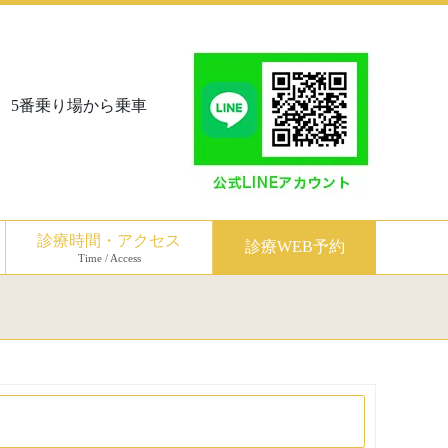
、5番乗り場から乗車
診療時間・アクセス
診療WEB予約
Time / Access