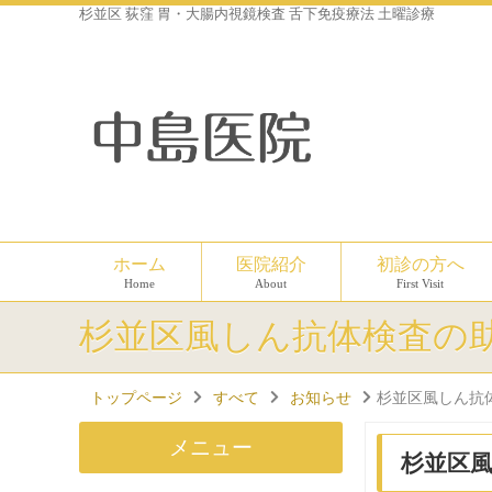
杉並区 荻窪 胃・大腸内視鏡検査 舌下免疫療法 土曜診療
ホーム
医院紹介
初診の方へ
Home
About
First Visit
杉並区風しん抗体検査の
トップページ
すべて
お知らせ
杉並区風しん抗
メニュー
杉並区