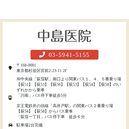
03-5941-5155
〒168-0081
東京都杉並区宮前2-23-11 2F
JR中央線「荻窪駅」南口より関東バス１、４、５番乗り場
【荻51】【荻53】【荻56】【荻53】【荻54】【荻58】のい
ずれかから乗車
「川南」バス停下車徒歩5分
京王電鉄井の頭線「高井戸駅」の関東バス２番乗り場
【荻54】【荻58】からバス乗車
「荻窪一丁目」バス停下車 徒歩６分
駐車場2台完備