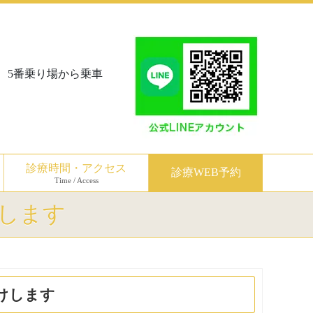
、5番乗り場から乗車
診療時間・アクセス
診療WEB予約
Time / Access
します
けします