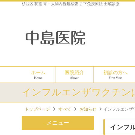
杉並区 荻窪 胃・大腸内視鏡検査 舌下免疫療法 土曜診療
ホーム
医院紹介
初診の方へ
Home
About
First Visit
インフルエンザワクチン
トップページ
すべて
お知らせ
インフルエンザ
メニュー
インフ