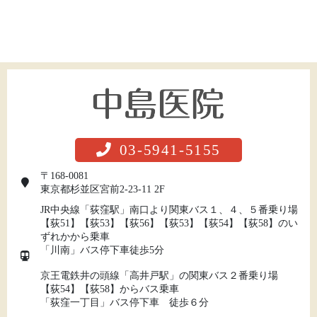
03-5941-5155
〒168-0081
東京都杉並区宮前2-23-11 2F
JR中央線「荻窪駅」南口より関東バス１、４、５番乗り場
【荻51】【荻53】【荻56】【荻53】【荻54】【荻58】のい
ずれかから乗車
「川南」バス停下車徒歩5分
京王電鉄井の頭線「高井戸駅」の関東バス２番乗り場
【荻54】【荻58】からバス乗車
「荻窪一丁目」バス停下車 徒歩６分